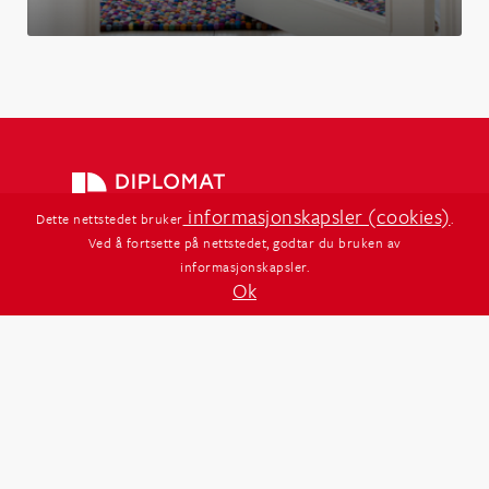
informasjonskapsler (cookies)
Dette nettstedet bruker
.
Ved å fortsette på nettstedet, godtar du bruken av
informasjonskapsler.
Instagram
Ok
Facebook
Sider
Innerdører