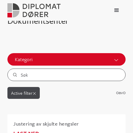
Dokumentsenter
Kategori
0
av
0
Active filter
Justering av skjulte hengsler