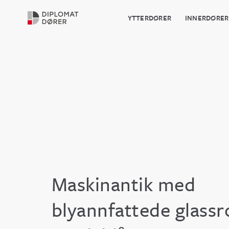
YTTERDØRER
INNERDØRER
Maskinantik med
blyannfattede glass