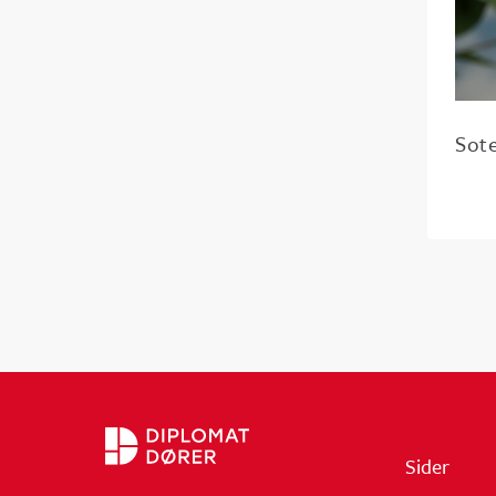
Sot
Sider