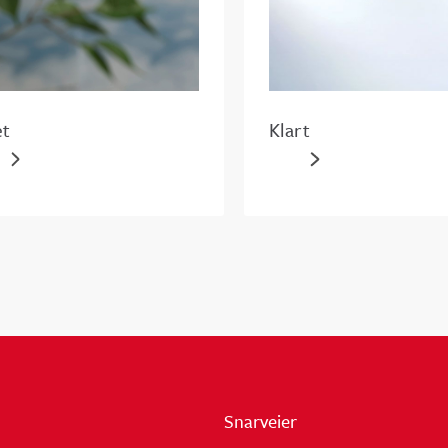
et
Klart
Snarveier