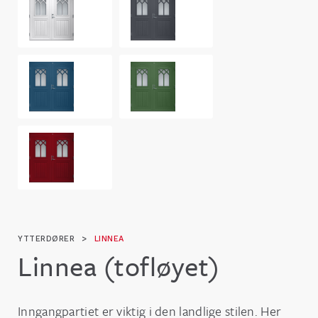
YTTERDØRER
>
LINNEA
Linnea (tofløyet)
Inngangpartiet er viktig i den landlige stilen. Her